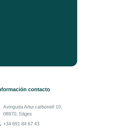
nformación contacto
Avinguda Artur carbonell 10,
08870, Sitges
+34 691 84 67 43