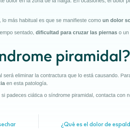
te dolor en la zona de la nalga. En ocasiones, el dolor p
, lo más habitual es que se manifieste como
un dolor s
tiempo sentado,
dificultad para cruzar las piernas
o un 
índrome piramidal?
l será eliminar la contractura que lo está causando. Par
ia
en esta patología.
 si padeces ciática o síndrome piramidal, contacta con 
sechar
¿Qué es el dolor de espal