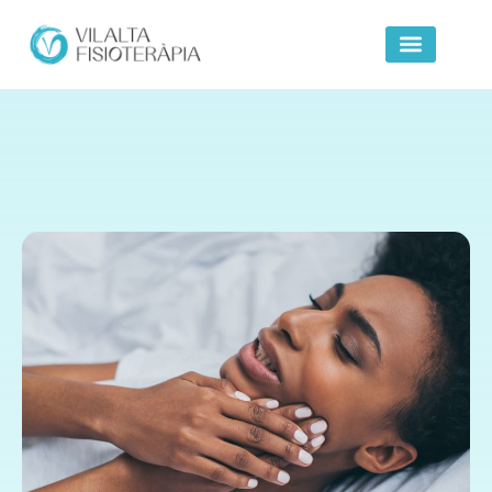
Clinica Vilalta