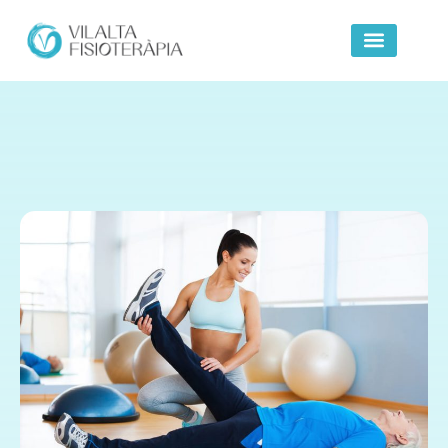
Clinica Vilalta